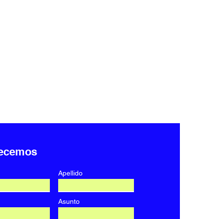
ecemos
Apellido
Asunto